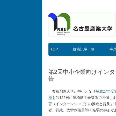
名古屋産業大学
産業界のニーズに対応した教育改善・充実体
TOP
投稿記事一覧
事
第2回中小企業向けインタ
告
豊橋創造大学が中心となり
平成27年
座
を2月22日に豊橋商工会議所で開催し
育（インターンシップ）の推進と普及」
者、行政、大学教職員等60名弱の参加が