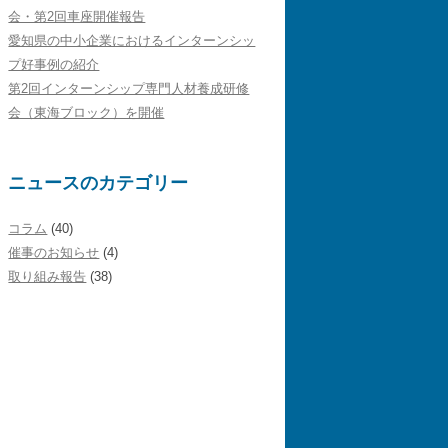
会・第2回車座開催報告
愛知県の中小企業におけるインターンシッ
プ好事例の紹介
第2回インターンシップ専門人材養成研修
会（東海ブロック）を開催
ニュースのカテゴリー
コラム
(40)
催事のお知らせ
(4)
取り組み報告
(38)