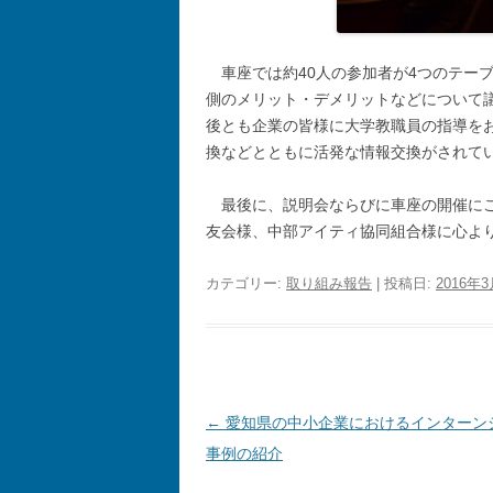
車座では約40人の参加者が4つのテー
側のメリット・デメリットなどについて
後とも企業の皆様に大学教職員の指導を
換などとともに活発な情報交換がされて
最後に、説明会ならびに車座の開催に
友会様、中部アイティ協同組合様に心よ
カテゴリー:
取り組み報告
| 投稿日:
2016年
投稿ナビゲーション
←
愛知県の中小企業におけるインターン
事例の紹介