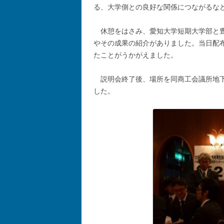
る、大学側との良好な関係につながるな
休憩をはさみ、愛知大学短期大学部と
やその成果の紹介がありました。当日配
たことがうかがえました。
説明会終了後、場所を同商工会議所地
した。