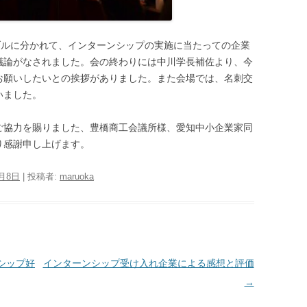
ブルに分かれて、インターンシップの実施に当たっての企業
議論がなされました。会の終わりには中川学長補佐より、今
お願いしたいとの挨拶がありました。また会場では、名刺交
いました。
ご協力を賜りました、豊橋商工会議所様、愛知中小企業家同
り感謝申し上げます。
3月8日
|
投稿者:
maruoka
シップ好
インターンシップ受け入れ企業による感想と評価
→