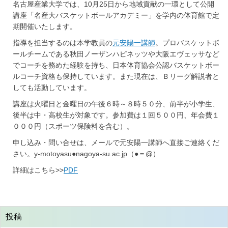
名古屋産業大学では、10月25日から地域貢献の一環として公開
講座「名産大バスケットボールアカデミー」を学内の体育館で定
期開催いたします。
指導を担当するのは本学教員の
元安陽一講師
。プロバスケットボ
ールチームである秋田ノーザンハピネッツや大阪エヴェッサなど
でコーチを務めた経験を持ち、日本体育協会公認バスケットボー
ルコーチ資格も保持しています。また現在は、Ｂリーグ解説者と
しても活動しています。
講座は火曜日と金曜日の午後６時～８時５０分、前半が小学生、
後半は中・高校生が対象です。参加費は１回５００円、年会費１
０００円（スポーツ保険料を含む）。
申し込み・問い合せは、メールで元安陽一講師へ直接ご連絡くだ
さい。y-motoyasu●nagoya-su.ac.jp（●＝@）
詳細はこちら>>
PDF
投稿