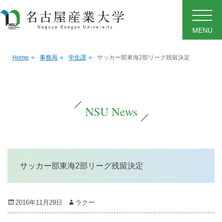
MENU
Home
»
事務局
»
学生課
»
サッカー部東海2部リーグ残留決定
NSU News
サッカー部東海2部リーグ残留決定
Posted
Author
2016年11月29日
ラクー
on