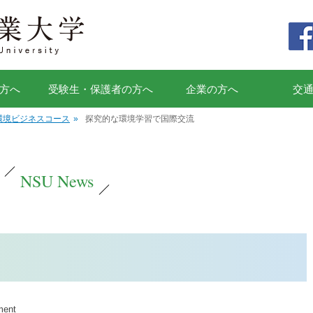
方へ
受験生・保護者の方へ
企業の方へ
交
環境ビジネスコース
»
探究的な環境学習で国際交流
NSU News
ment