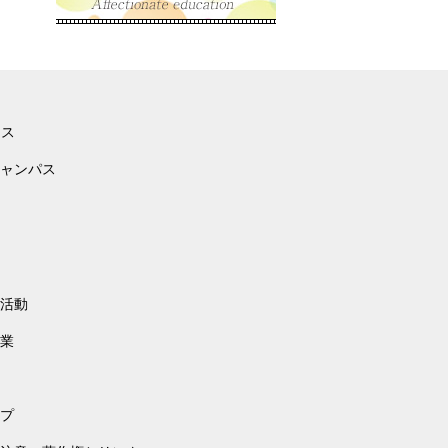
ース
ャンパス
活動
業
プ