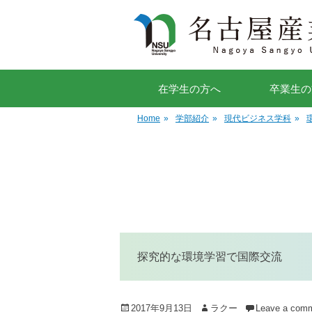
在学生の方へ
卒業生の
Home
»
学部紹介
»
現代ビジネス学科
»
探究的な環境学習で国際交流
Posted
Author
2017年9月13日
ラクー
Leave a com