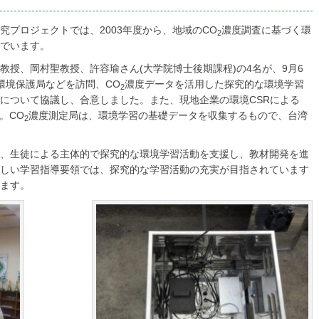
プロジェクトでは、2003年度から、地域のCO
濃度調査に基づく環
2
でいます。
授、岡村聖教授、許容瑜さん(大学院博士後期課程)の4名が、9月6
環境保護局などを訪問、CO
濃度データを活用した探究的な環境学習
2
について協議し、合意しました。また、現地企業の環境CSRによる
。CO
濃度測定局は、環境学習の基礎データを収集するもので、台湾
2
、生徒による主体的で探究的な環境学習活動を支援し、教材開発を進
しい学習指導要領では、探究的な学習活動の充実が目指されています
ます。