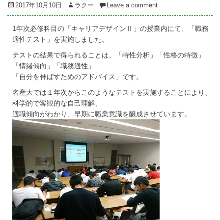
Posted
Author
2017年10月10日
ラクー
Leave a comment
on
1年次必修科目の「キャリアデザインⅡ」の授業内にて、「職務
適性テスト」を実施しました。
テストの結果で得られることは、「特性分析」「性格の特徴」
「情緒傾向」「職務適性」
「自分を伸ばすためのアドバイス」です。
名産大では１年次からこのようなテストを実施することにより、
科学的で客観的な自己理解、
適職傾向がわかり、早期に職業意識を醸成させています。