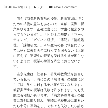
Posted
Author
2017年12月17日
ラクー
Leave a comment
on
例えば商業科教育法の授業。教育実習に行く
ための準備の意味もあるので、当然、実際に授
業をやります（正確に言えば、学生に授業をや
ってもらいます）。「ビジネス基礎」「マーケ
ティング」「ビジネス経済」「簿記」「情報処
理」「課題研究」。４年生時の春（場合によっ
ては秋）に教育実習に行っても困らない（正確
に言えば、実習生の授業を受ける生徒が困らな
い）ように、授業の練習を丹念におこないま
す。
吉永先生は（社会科・公民科教育法を担当し
ている私も）、特にこの「教育法」の授業に関
しては、学生に対する要求度が高くなります。
教育実習生の授業は失敗は許されます。でも失
敗にも種類があります。「商業科教育法」の授
業に真剣に取り組み、実際に学校現場に出向い
たら十分に準備をし、それでも失敗したら許さ