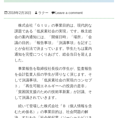
Posted
Author
2018年2月16日
ラクー
Leave a comment
on
株式会社『ＧｔＵ』の事業目的は、現代的な
課題である「低炭素社会の実現」です。株主総
会の案内通知には、「開催日時」「場所」「会
議の目的」「報告事項」「決議事項」を記すこ
とが会社法で決まっています。学生たちは案内
通知を完璧につくりあげて、総会当日を迎えま
した。
事業報告を取締役社長役の学生が、監査報告
を会計監査人役の学生が滞りなく演じます。そ
して決議事項。「低炭素社会の実現のコンセプ
ト」「再生可能エネルギーへの投資の是非」
「貧困国支援のための技術革新案」が討議、そ
して決議されていきます。
続いて登場した株式会社『Ｂ（個人情報を含
むため仮名）』の事業目的は、社会問題の解
決。すなわち「社会的起業（ソーシャルビジネ