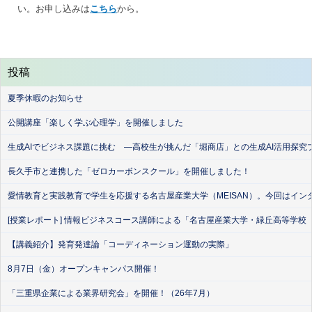
い。お申し込みは
こちら
から。
投稿
夏季休暇のお知らせ
公開講座「楽しく学ぶ心理学」を開催しました
生成AIでビジネス課題に挑む ―高校生が挑んだ「堀商店」との生成AI活用探究
長久手市と連携した「ゼロカーボンスクール」を開催しました！
愛情教育と実践教育で学生を応援する名古屋産業大学（MEISAN）。今回はイン
[授業レポート] 情報ビジネスコース講師による「名古屋産業大学・緑丘高等学校
【講義紹介】発育発達論「コーディネーション運動の実際」
8月7日（金）オープンキャンパス開催！
「三重県企業による業界研究会」を開催！（26年7月）