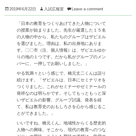
Posted
Author
2019年6月22日
入試広報室
Leave a comment
on
「日本の教育をつくりあげてきた人物について
の授業が始まりました。先生が厳選した１５名
の人物の中から、私たちのグループはザビエル
を選びました。理由は、私の出身地にありま
す。〇〇市（注、個人情報）は、ザビエルゆか
りの地の１つです。だから私がグループのメン
バーに、一押しでお願いしました。」
やる気満々という感じで、橋元丈二くんは語り
続けます。「ザビエルは、日本にセミナリオを
つくりました。これがセミナーやゼミナールの
発祥なのは明らかです。そしてもっともっと深
いザビエルの影響。グループ討議、発表を経
て、私は教育史のおもしろさを心から感じるこ
とができました。」
いいですね、橋元くん。地域性からくる歴史的
人物への興味。そこから、現代の教育へのつな