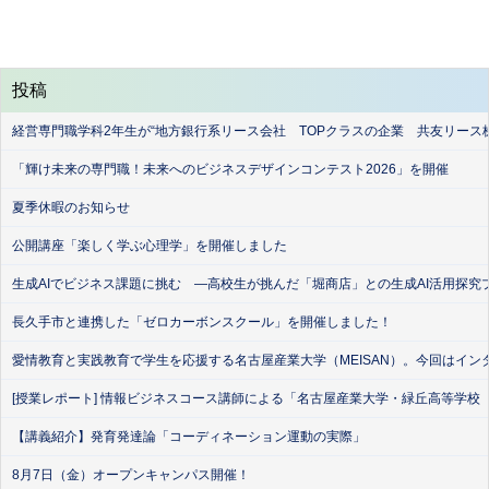
投稿
経営専門職学科2年生が“地方銀行系リース会社 TOPクラスの企業 共友リース
「輝け未来の専門職！未来へのビジネスデザインコンテスト2026」を開催
夏季休暇のお知らせ
公開講座「楽しく学ぶ心理学」を開催しました
生成AIでビジネス課題に挑む ―高校生が挑んだ「堀商店」との生成AI活用探究
長久手市と連携した「ゼロカーボンスクール」を開催しました！
愛情教育と実践教育で学生を応援する名古屋産業大学（MEISAN）。今回はイン
[授業レポート] 情報ビジネスコース講師による「名古屋産業大学・緑丘高等学校
【講義紹介】発育発達論「コーディネーション運動の実際」
8月7日（金）オープンキャンパス開催！