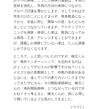
がりへの興味。こうした興味の連鎖は、学習の
意味を強化し、学習の方法の体得につながり、
グループ討議を豊かにします。そしてそれは大
学生だけのことにとどまらず、将来教員になっ
てから、生徒に同じ「興味への道」をたどらせ
ることにつながっていきます。アクティブラー
ニングを体験・体得した者は、教員になってか
ら再現・工夫・アレンジすることができます
が、講義しか体験していない者は、たぶん講義
しかできなくなります。
ところで、ふと思いついたのですが、橋元くん
が「海外インターンシップ」を志向するのは、
ひょっとしてザビエルの影響ですかね？いくら
イエズス会の宣教師として、布教の使命がある
とはいえ、遠くアジアの果てのジパングまでや
ってきたザビエル。その開拓者精神は、橋元く
んの「海外開拓精神」とつながっているのです
かね？そう考えると、橋元くんが、前にも増し
て輝いているような気がしてきました。
（つづく）