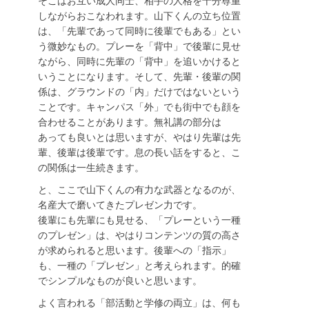
そこはお互い成人同士、相手の人格を十分尊重
しながらおこなわれます。山下くんの立ち位置
は、「先輩であって同時に後輩でもある」とい
う微妙なもの。プレーを「背中」で後輩に見せ
ながら、同時に先輩の「背中」を追いかけると
いうことになります。そして、先輩・後輩の関
係は、グラウンドの「内」だけではないという
ことです。キャンパス「外」でも街中でも顔を
合わせることがあります。無礼講の部分は
あっても良いとは思いますが、やはり先輩は先
輩、後輩は後輩です。息の長い話をすると、こ
の関係は一生続きます。
と、ここで山下くんの有力な武器となるのが、
名産大で磨いてきたプレゼン力です。
後輩にも先輩にも見せる、「プレーという一種
のプレゼン」は、やはりコンテンツの質の高さ
が求められると思います。後輩への「指示」
も、一種の「プレゼン」と考えられます。的確
でシンプルなものが良いと思います。
よく言われる「部活動と学修の両立」は、何も