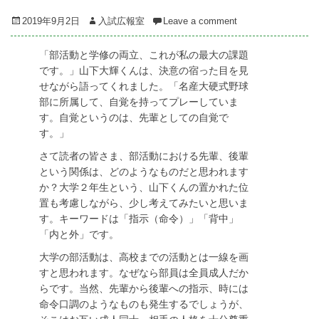
Posted
Author
2019年9月2日
入試広報室
Leave a comment
on
「部活動と学修の両立、これが私の最大の課題
です。」山下大輝くんは、決意の宿った目を見
せながら語ってくれました。「名産大硬式野球
部に所属して、自覚を持ってプレーしていま
す。自覚というのは、先輩としての自覚で
す。」
さて読者の皆さま、部活動における先輩、後輩
という関係は、どのようなものだと思われます
か？大学２年生という、山下くんの置かれた位
置も考慮しながら、少し考えてみたいと思いま
す。キーワードは「指示（命令）」「背中」
「内と外」です。
大学の部活動は、高校までの活動とは一線を画
すと思われます。なぜなら部員は全員成人だか
らです。当然、先輩から後輩への指示、時には
命令口調のようなものも発生するでしょうが、