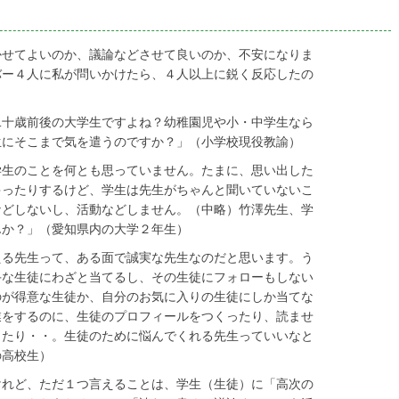
かせてよいのか、議論などさせて良いのか、不安になりま
バー４人に私が問いかけたら、４人以上に鋭く反応したの
二十歳前後の大学生ですよね？幼稚園児や小・中学生なら
生にそこまで気を遣うのですか？」（小学校現役教諭）
学生のことを何とも思っていません。たまに、思い出した
ゃったりするけど、学生は先生がちゃんと聞いていないこ
などしないし、活動などしません。（中略）竹澤先生、学
んか？」（愛知県内の大学２年生）
える先生って、ある面で誠実な先生なのだと思います。う
手な生徒にわざと当てるし、その生徒にフォローもしない
のが得意な生徒か、自分のお気に入りの生徒にしか当てな
業をするのに、生徒のプロフィールをつくったり、読ませ
ったり・・。生徒のために悩んでくれる先生っていいなと
の高校生）
けれど、ただ１つ言えることは、学生（生徒）に「高次の