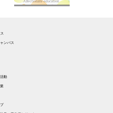
ース
ャンパス
活動
業
プ