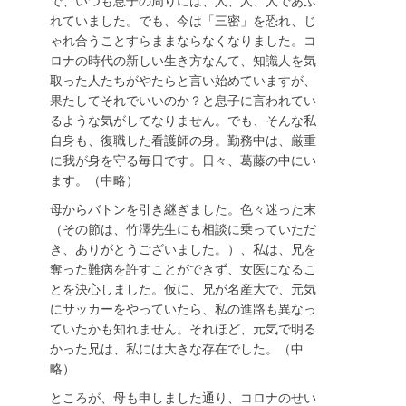
で、いつも息子の周りには、人、人、人であふ
れていました。でも、今は「三密」を恐れ、じ
ゃれ合うことすらままならなくなりました。コ
ロナの時代の新しい生き方なんて、知識人を気
取った人たちがやたらと言い始めていますが、
果たしてそれでいいのか？と息子に言われてい
るような気がしてなりません。でも、そんな私
自身も、復職した看護師の身。勤務中は、厳重
に我が身を守る毎日です。日々、葛藤の中にい
ます。（中略）
母からバトンを引き継ぎました。色々迷った末
（その節は、竹澤先生にも相談に乗っていただ
き、ありがとうございました。）、私は、兄を
奪った難病を許すことができず、女医になるこ
とを決心しました。仮に、兄が名産大で、元気
にサッカーをやっていたら、私の進路も異なっ
ていたかも知れません。それほど、元気で明る
かった兄は、私には大きな存在でした。（中
略）
ところが、母も申しました通り、コロナのせい