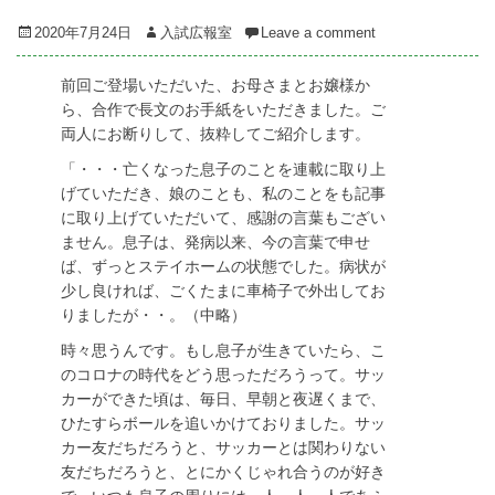
Posted
Author
2020年7月24日
入試広報室
Leave a comment
on
前回ご登場いただいた、お母さまとお嬢様か
ら、合作で長文のお手紙をいただきました。ご
両人にお断りして、抜粋してご紹介します。
「・・・亡くなった息子のことを連載に取り上
げていただき、娘のことも、私のことをも記事
に取り上げていただいて、感謝の言葉もござい
ません。息子は、発病以来、今の言葉で申せ
ば、ずっとステイホームの状態でした。病状が
少し良ければ、ごくたまに車椅子で外出してお
りましたが・・。（中略）
時々思うんです。もし息子が生きていたら、こ
のコロナの時代をどう思っただろうって。サッ
カーができた頃は、毎日、早朝と夜遅くまで、
ひたすらボールを追いかけておりました。サッ
カー友だちだろうと、サッカーとは関わりない
友だちだろうと、とにかくじゃれ合うのが好き