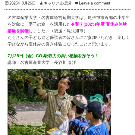
Posted
Author
2025年8月26日
キャリア支援課
Leave a comment
on
名古屋産業大学・名古屋経営短期大学は、尾張旭市近郊の小学生
を対象に「平子の森」を活用した
令和７(2025)年度 夏休み体験
講座を開催
しました。（後援：尾張旭市）
たくさんの子ども達と保護者の皆さんにご参加いただき、楽しく
学びながら夏休みの良き体験になったことと思います。
7月25日（金）CO₂吸収力の高い植物を探そう！
講師：名古屋産業大学 長谷川 泰洋