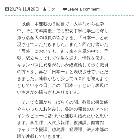
Posted
Author
2017年11月26日
ラクー
Leave a comment
on
以前、本連載の５回目で、入学前から在学
中、そして卒業後までも懇切丁寧に学生に寄り
添う名産大の職員の皆さまを、「日本一」と表
現させていただきました。また１回だけ書いた
「号外」においても、迫り来る台風の中で、早
朝、駅立ちまでして学生を迎え、情報を伝え、
キャンパスに異常がないか総点検して歩く職員
の方々を、再び「日本一」と表現させていただ
きました。連載がもう少しで５０回を迎えよう
としている今日、この「日本一」という表現に
いささかの揺らぎもありません。
そこで次回からしばらくの間、教員の授業紹
介をいったんお休みし、各課の職員の方々への
インタビューに基づいた連載を始めたいと思い
ます。学生課、入試広報課、教務課、図書館、
キャリア支援課、総務課、経理課、法人本部の
順で連載していきます。