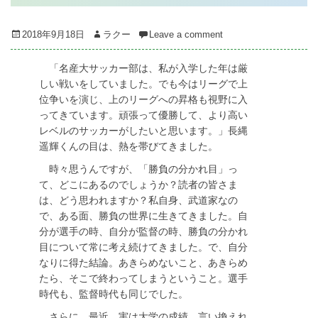
Posted
Author
2018年9月18日
ラクー
Leave a comment
on
「名産大サッカー部は、私が入学した年は厳
しい戦いをしていました。でも今はリーグで上
位争いを演じ、上のリーグへの昇格も視野に入
ってきています。頑張って優勝して、より高い
レベルのサッカーがしたいと思います。」長縄
遥輝くんの目は、熱を帯びてきました。
時々思うんですが、「勝負の分かれ目」っ
て、どこにあるのでしょうか？読者の皆さま
は、どう思われますか？私自身、武道家なの
で、ある面、勝負の世界に生きてきました。自
分が選手の時、自分が監督の時、勝負の分かれ
目について常に考え続けてきました。で、自分
なりに得た結論。あきらめないこと、あきらめ
たら、そこで終わってしまうということ。選手
時代も、監督時代も同じでした。
さらに、最近、実は大学の成績、言い換えれ