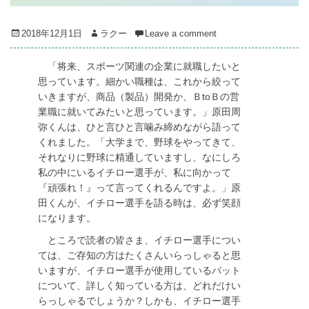
Posted
Author
2018年12月1日
ラクー
Leave a comment
on
「将来、スポーツ関連の企業に就職したいと
思っています。細かい職種は、これから絞って
いきますが、商品（製品）開発か、ＢtoＢの営
業職に就いてみたいと思っています。」原田周
弥くんは、ひと言ひと言噛み締めながら語って
くれました。「大学まで、野球をやってきて、
それなりに野球に精通していますし、なにしろ
私の中にいるイチロー選手が、私に向かって
『頑張れ！』って言ってくれるんですよ。」原
田くんが、イチロー選手を語る時は、必ず笑顔
になります。
ところで読者の皆さま、イチロー選手につい
ては、ご存知の方はたくさんいらっしゃると思
いますが、イチロー選手が使用しているバット
について、詳しく知っている方は、どれだけい
らっしゃるでしょうか？しかも、イチロー選手