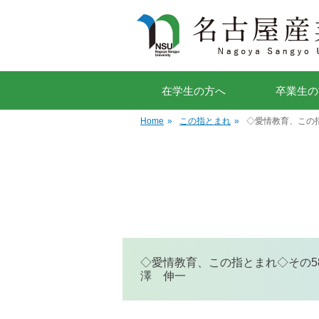
在学生の方へ
卒業生の
Home
»
この指とまれ
»
◇愛情教育、この指
◇愛情教育、この指とまれ◇その584
澤 伸一