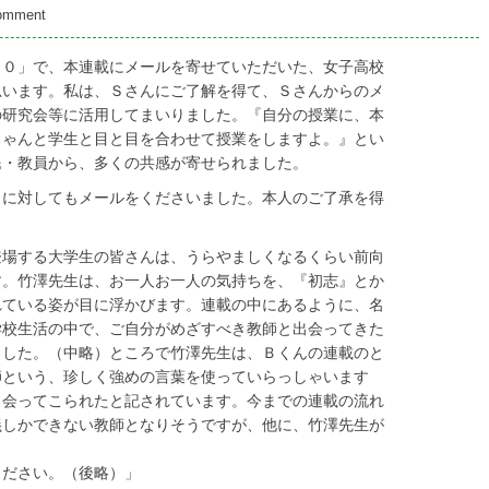
comment
５０」で、本連載にメールを寄せていただいた、女子高校
思います。私は、Ｓさんにご了解を得て、Ｓさんからのメ
の研究会等に活用してまいりました。『自分の授業に、本
ちゃんと学生と目と目を合わせて授業をしますよ。』とい
民・教員から、多くの共感が寄せられました。
」に対してもメールをくださいました。本人のご了承を得
登場する大学生の皆さんは、うらやましくなるくらい前向
す。竹澤先生は、お一人お一人の気持ちを、『初志』とか
れている姿が目に浮かびます。連載の中にあるように、名
学校生活の中で、ご自分がめざすべき教師と出会ってきた
ました。（中略）ところで竹澤先生は、Ｂくんの連載のと
師という、珍しく強めの言葉を使っていらっしゃいます
出会ってこられたと記されています。今までの連載の流れ
義しかできない教師となりそうですが、他に、竹澤先生が
ください。（後略）」