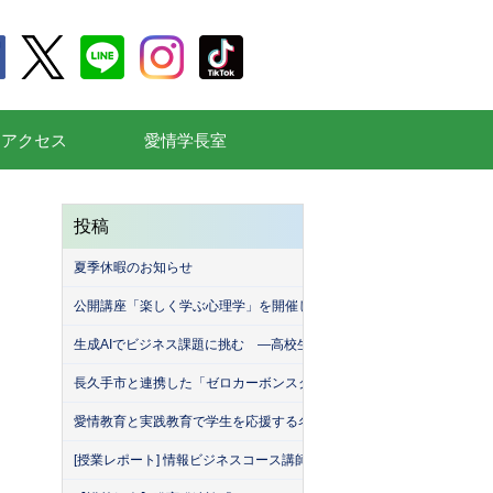
通アクセス
愛情学長室
投稿
夏季休暇のお知らせ
公開講座「楽しく学ぶ心理学」を開催しました
生成AIでビジネス課題に挑む ―高校生が挑んだ「堀商店」との生成A
長久手市と連携した「ゼロカーボンスクール」を開催しました！
愛情教育と実践教育で学生を応援する名古屋産業大学（MEISAN）。
[授業レポート] 情報ビジネスコース講師による「名古屋産業大学・緑