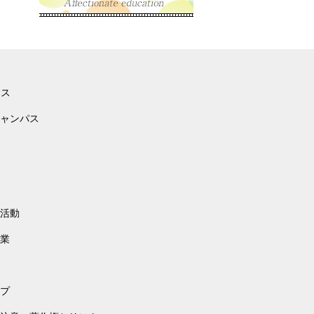
ース
ャンパス
活動
業
プ