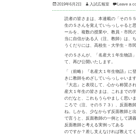
Posted
Author
2019年6月2日
入試広報室
Leave a 
on
読者の皆さまは、本連載の「その５
生のＳさんを覚えていらっしゃると
ールを、複数の授業や、教員・市民
当に自信がある人（注、教師）は、
うくだりには、高校生・大学生・市
そのＳさんが、「名産大１年生物語
て、再び公開いたします。
「（前略）『名産大１年生物語』に
きに教師をめざしていらっしゃいま
『大志』と表現して、心から称賛さ
産大１年生の皆さまは、これまでの
のだなと、これもうらやましく思い
ころで（注、その５７３）、反面教
ね。しかも、少なからず反面教師と
で言うと、反面教師の一例として講
反面教師と考える実例ってある
のですか？差し支えなければ教えて