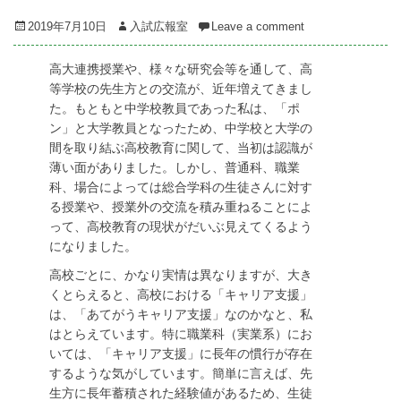
Posted
Author
2019年7月10日
入試広報室
Leave a comment
on
高大連携授業や、様々な研究会等を通して、高
等学校の先生方との交流が、近年増えてきまし
た。もともと中学校教員であった私は、「ポ
ン」と大学教員となったため、中学校と大学の
間を取り結ぶ高校教育に関して、当初は認識が
薄い面がありました。しかし、普通科、職業
科、場合によっては総合学科の生徒さんに対す
る授業や、授業外の交流を積み重ねることによ
って、高校教育の現状がだいぶ見えてくるよう
になりました。
高校ごとに、かなり実情は異なりますが、大き
くとらえると、高校における「キャリア支援」
は、「あてがうキャリア支援」なのかなと、私
はとらえています。特に職業科（実業系）にお
いては、「キャリア支援」に長年の慣行が存在
するような気がしています。簡単に言えば、先
生方に長年蓄積された経験値があるため、生徒