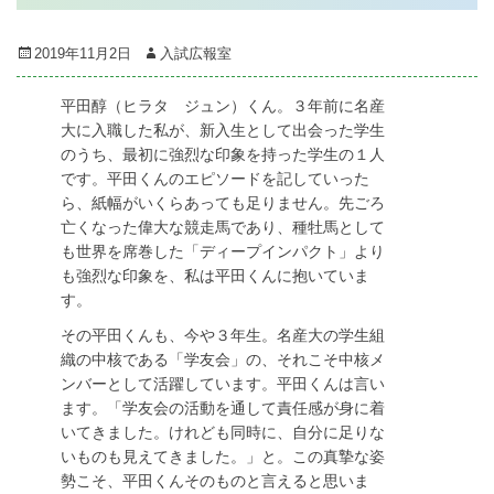
Posted
Author
2019年11月2日
入試広報室
on
平田醇（ヒラタ ジュン）くん。３年前に名産
大に入職した私が、新入生として出会った学生
のうち、最初に強烈な印象を持った学生の１人
です。平田くんのエピソードを記していった
ら、紙幅がいくらあっても足りません。先ごろ
亡くなった偉大な競走馬であり、種牡馬として
も世界を席巻した「ディープインパクト」より
も強烈な印象を、私は平田くんに抱いていま
す。
その平田くんも、今や３年生。名産大の学生組
織の中核である「学友会」の、それこそ中核メ
ンバーとして活躍しています。平田くんは言い
ます。「学友会の活動を通して責任感が身に着
いてきました。けれども同時に、自分に足りな
いものも見えてきました。」と。この真摯な姿
勢こそ、平田くんそのものと言えると思いま