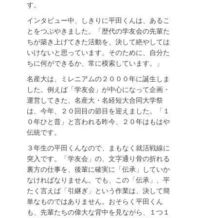
す。
インタビュー中、しきりに平田くんは、あるこ
とをつぶやきました。「歴代の学友会の先輩た
ちが築き上げてきた活動を、決して絶やしては
いけないと思っています。そのために、自分た
ちに何ができるか、常に模索しています。」
名産大は、ミレニアムの２０００年に誕生しま
した。例えば「学友会」が中心になって企画・
運営してきた、名産大・名経短大合同大学祭
は、今年、２０回目の節目を迎えました。「１
０年ひと昔」と言われる昨今、２０年はもはや
伝統です。
３年生の平田くんなので、まもなく就活戦線に
突入です。「学友会」の、文字通り骨の折れる
裏方の仕事を、後輩に確実に「伝承」していか
なければなりません。でも、この「伝承」、平
たく言えば「引継ぎ」という作業は、決して簡
単なものではありません。おそらく平田くん
も、先輩たちの偉大な背中を見ながら、１つ１