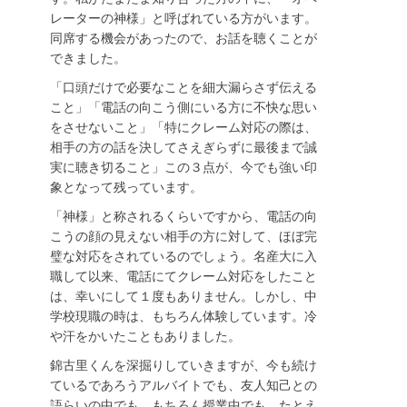
レーターの神様」と呼ばれている方がいます。
同席する機会があったので、お話を聴くことが
できました。
「口頭だけで必要なことを細大漏らさず伝える
こと」「電話の向こう側にいる方に不快な思い
をさせないこと」「特にクレーム対応の際は、
相手の方の話を決してさえぎらずに最後まで誠
実に聴き切ること」この３点が、今でも強い印
象となって残っています。
「神様」と称されるくらいですから、電話の向
こうの顔の見えない相手の方に対して、ほぼ完
璧な対応をされているのでしょう。名産大に入
職して以来、電話にてクレーム対応をしたこと
は、幸いにして１度もありません。しかし、中
学校現職の時は、もちろん体験しています。冷
や汗をかいたこともありました。
錦古里くんを深掘りしていきますが、今も続け
ているであろうアルバイトでも、友人知己との
語らいの中でも、もちろん授業中でも、たとえ