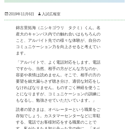
Posted
Author
2019年11月6日
入試広報室
on
錦古里拓海（ニシキゴウリ タクミ）くん。名
産大のキャンパス内での触れ合いはもちろんの
こと、アルバイト先での様々な体験が、自分の
コミュニケーション力を向上させると考えてい
ます。
「アルバイトで、よく電話対応をします。電話
ですから、当然、相手の方がどんな方なのか、
容姿や表情は読めません。そこで、相手の方の
要望を細大漏らさず聴き分け、適切な対応をし
なければなりません。ものすごく神経を使うこ
とになりますが、コミュニケーションの訓練に
もなるし、勉強させていただいています。」
読者の皆さまは、オペレーターという職業をご
存知でしょう。カスタマーセンターなどに常駐
する、電話でお客様対応をする職業のことで
す。私がたまたま知り合った方の中に、「オペ