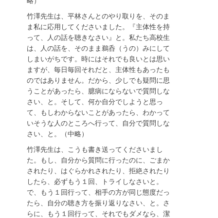
略）
竹澤先生は、平林さんとのやり取りを、そのま
ま私に応用してくださいました。『主体性を持
って、人の話を聴きなさい』と。私たち高校生
は、人の話を、そのまま鵜呑（うの）みにして
しまいがちです。時にはそれでも良いとは思い
ますが、毎日毎回それだと、主体性もあったも
のではありません。だから、少しでも疑問に思
うことがあったら、臆病にならないで質問しな
さい、と。そして、何か自分でしようと思っ
て、もしわからないことがあったら、わかって
いそうな人のところへ行って、自分で質問しな
さい、と。（中略）
竹澤先生は、こうも書き送ってくださいまし
た。もし、自分から質問に行ったのに、ごまか
されたり、はぐらかれされたり、拒絶されたり
したら、必ずもう１回、トライしなさいと。
で、もう１回行って、相手の方が同じ態度だっ
たら、自分の聴き方を振り返りなさい、と。さ
らに、もう１回行って、それでもダメなら、潔