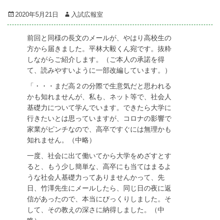
Posted
Author
2020年5月21日
入試広報室
on
前回と同様の長文のメールが、やはり高校生の
方から届きました。平林大毅くん宛です。抜粋
しながらご紹介します。（ご本人の承諾を得
て、読みやすいように一部改編しています。）
「・・・まだ高２の分際で生意気だと思われる
かも知れませんが、私も、ネット等で、社会人
基礎力について学んでいます。できたら大学に
行きたいとは思っていますが、コロナの影響で
家業がピンチなので、高卒ですぐには無理かも
知れません。（中略）
一度、社会に出て働いてから大学をめざすとす
ると、もう少し簡単な、高卒にも当てはまるよ
うな社会人基礎力ってありませんかって、先
日、竹澤先生にメールしたら、同じ日の夜に返
信があったので、本当にびっくりしました。そ
して、その教えの深さに納得しました。（中