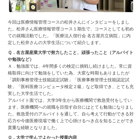
今回は医療情報管理コースの松井さんにインタビューをしまし
た。松井さん医療情報管理コース１期生で、コースとしても初め
ての就職活動でした。「医療法人偕行会 名古屋共立病院」に内
定した松井さんの大学生活について紹介します。
Ｑ．名古屋産業大学で努力したこと、頑張ったこと（アルバイト
や勉強など）
Ａ．勉強面では、4年間多くの検定に挑戦し続けました。常に資
格取得に向けて勉強をしていた為、大変な時期もありましたが
「調剤事務管理士技能認定試験」「医療事務管理士技能認定試
験」「医科医療コンピュータ検定２級」など取得でき、とても充
実した大学生活でした。
アルバイト面では、大学3年生から医療機関で救急受付をしてい
ます。医療機関への就職を目指す自分にはとても勉強になりまし
た。救急受付のアルバイトを通して、自ら考えて行動ができる対
応力や今後医療現場で働く上で心掛けるべき点を知ることができ
貴重な経験となりました。
Ｑ．大学で学んでよかった授業内容