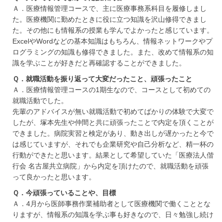
Ａ．医療情報管理コースで、主に医療事務系科目を履修しまし
た。医療機関に勤めたときに役に立つ知識を沢山修得できまし
た。その他にも情報系の授業も学んでよかったと感じています。
ExcelやWordなどの基本知識はもちろん、情報ネットワークやプ
ログラミングの知識も修得できました。また、改めて情報系の知
識を学ぶことが好きだと再確認することができました。
Ｑ．就職活動を振り返って大変だったこと、頑張ったこと
Ａ．医療情報管理コースの1期生なので、コースとして初めての
就職活動でした。
先輩のアドバイスが無い就職活動で初めてばかりの体験で大変で
したが、塚本先生や仲間と共に頑張ったことで内定を頂くことが
できました。病院実習と検定があり、動き出しが遅かったと今で
は感じていますが、それでも企業研究や自己分析など、精一杯の
行動ができたと思います。結果として希望していた「医療法人偕
行会 名古屋共立病院」から内定を頂けたので、就職活動を頑張
って良かったと思います。
Ｑ．今頑張っていることや、目標
Ａ．4月から医師事務作業補助者として医療機関で働くこととな
りますが、情報系の知識を学ぶ事も好きなので、日々勉強し続け