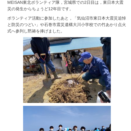
MEISAN東北ボランティア隊，宮城県での2日目は，東日本大震
災の発生からちょうど12年目です。
ボランティア活動に参加したあと，「気仙沼市東日本大震災追悼
と防災のつどい」や石巻市震災遺構大川小学校での竹あかり点火
式へ参列し黙祷を捧げました。