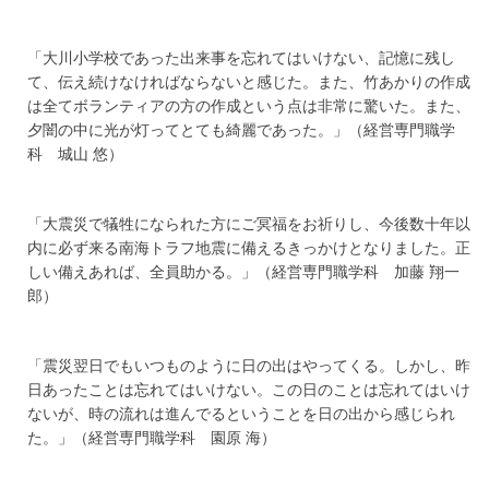
「大川小学校であった出来事を忘れてはいけない、記憶に残し
て、伝え続けなければならないと感じた。また、竹あかりの作成
は全てボランティアの方の作成という点は非常に驚いた。また、
夕闇の中に光が灯ってとても綺麗であった。」（経営専門職学
科 城山 悠）
「大震災で犠牲になられた方にご冥福をお祈りし、今後数十年以
内に必ず来る南海トラフ地震に備えるきっかけとなりました。正
しい備えあれば、全員助かる。」（経営専門職学科 加藤 翔一
郎）
「震災翌日でもいつものように日の出はやってくる。しかし、昨
日あったことは忘れてはいけない。この日のことは忘れてはいけ
ないが、時の流れは進んでるということを日の出から感じられ
た。」（経営専門職学科 園原 海）