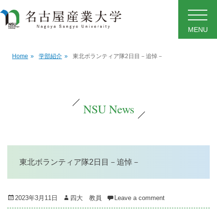
MENU
Home
»
学部紹介
»
東北ボランティア隊2日目－追悼－
NSU News
東北ボランティア隊2日目－追悼－
Posted
Author
2023年3月11日
四大 教員
Leave a comment
on