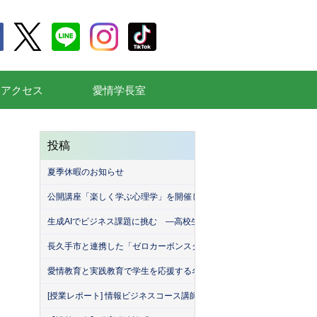
通アクセス
愛情学長室
投稿
夏季休暇のお知らせ
公開講座「楽しく学ぶ心理学」を開催しました
生成AIでビジネス課題に挑む ―高校生が挑んだ「堀商店」との生成A
長久手市と連携した「ゼロカーボンスクール」を開催しました！
愛情教育と実践教育で学生を応援する名古屋産業大学（MEISAN）。
[授業レポート] 情報ビジネスコース講師による「名古屋産業大学・緑