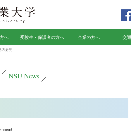
方へ
受験生・保護者の方へ
企業の方へ
交
る方必見！
NSU News
comment