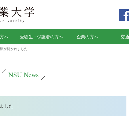
方へ
受験生・保護者の方へ
企業の方へ
交
講演が開かれました
NSU News
れました