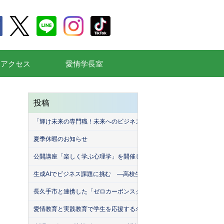
通アクセス
愛情学長室
投稿
「輝け未来の専門職！未来へのビジネスデザインコンテスト2026」を
夏季休暇のお知らせ
公開講座「楽しく学ぶ心理学」を開催しました
生成AIでビジネス課題に挑む ―高校生が挑んだ「堀商店」との生成A
長久手市と連携した「ゼロカーボンスクール」を開催しました！
愛情教育と実践教育で学生を応援する名古屋産業大学（MEISAN）。