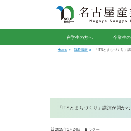
在学生の方へ
卒業生の
Home
»
新着情報
»
「ITSとまちづくり」
「ITSとまちづくり」講演が開か
Posted
Author
2015年1月24日
ラクー