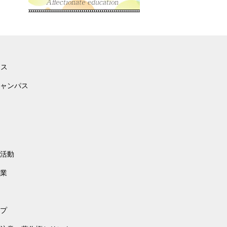
ース
ャンパス
活動
業
プ