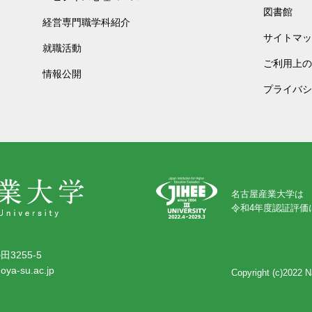
図書館
経営専門職学科紹介
サイトマッ
就職活動
ご利用上の
情報公開
プライバシ
名古屋産業大学は
令和4年度認証評価
3255-5
oya-su.ac.jp
Copyright (c)2022
N