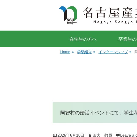
在学生の方へ
卒業生の
Home
»
学部紹介
»
インターンシップ
»
阿智村の婚活イベントにて、学生
Posted
Author
2026年6月18日
四大 教員
Leave a