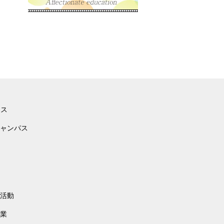
ース
ャンパス
活動
業