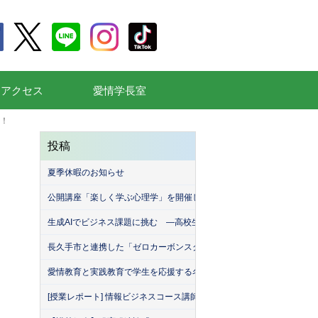
通アクセス
愛情学長室
！
投稿
夏季休暇のお知らせ
公開講座「楽しく学ぶ心理学」を開催しました
生成AIでビジネス課題に挑む ―高校生が挑んだ「堀商店」との生成A
長久手市と連携した「ゼロカーボンスクール」を開催しました！
愛情教育と実践教育で学生を応援する名古屋産業大学（MEISAN）。
[授業レポート] 情報ビジネスコース講師による「名古屋産業大学・緑