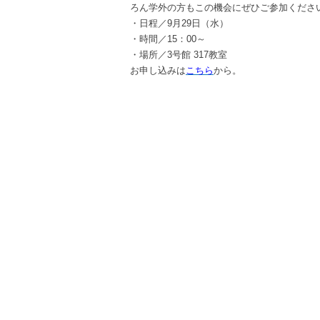
ろん学外の方もこの機会にぜひご参加くださ
・日程／9月29日（水）
・時間／15：00～
・場所／3号館 317教室
お申し込みは
こちら
から。