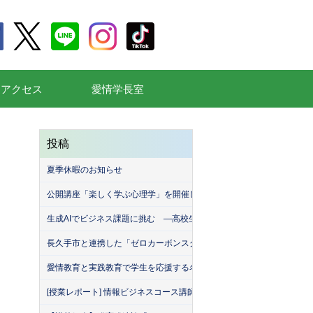
通アクセス
愛情学長室
投稿
夏季休暇のお知らせ
公開講座「楽しく学ぶ心理学」を開催しました
生成AIでビジネス課題に挑む ―高校生が挑んだ「堀商店」との生成A
長久手市と連携した「ゼロカーボンスクール」を開催しました！
愛情教育と実践教育で学生を応援する名古屋産業大学（MEISAN）。
[授業レポート] 情報ビジネスコース講師による「名古屋産業大学・緑