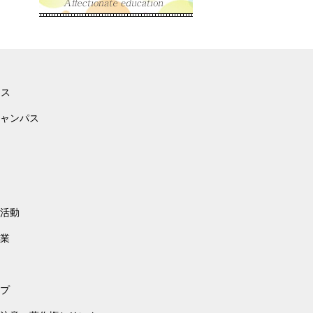
ース
ャンパス
活動
業
プ