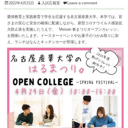
Posted
Author
2022年4月21日
入試広報室
Leave a comment
on
愛情教育と実践教育で学生を応援する名古屋産業大学。本学では、皆
さまの安心と安全の確保に配慮しながら、新型コロナウイルス感染拡
大防止策を実施したうえで、「Meisan 春まつりオープンカレッジ」
を開催いたします。イースターイベントやお菓子のつかみ取りに加
え、ランチはなんとキッチンカーが登場します。