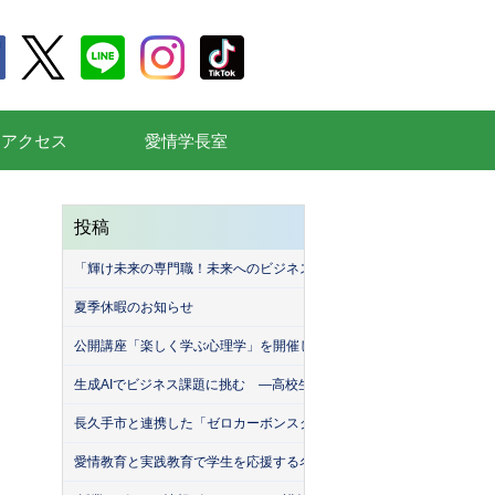
通アクセス
愛情学長室
投稿
「輝け未来の専門職！未来へのビジネスデザインコンテスト2026」を
夏季休暇のお知らせ
公開講座「楽しく学ぶ心理学」を開催しました
生成AIでビジネス課題に挑む ―高校生が挑んだ「堀商店」との生成A
長久手市と連携した「ゼロカーボンスクール」を開催しました！
愛情教育と実践教育で学生を応援する名古屋産業大学（MEISAN）。