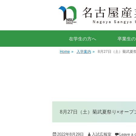
在学生の方へ
卒業生の
Home
»
入学案内
»
8月27日（土）菊武夏
8月27日（土）菊武夏祭り×オー
Posted
Author
2022年8月29日
入試広報室
Leave a