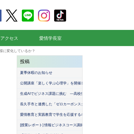
通アクセス
愛情学長室
様に変化しているか？
投稿
夏季休暇のお知らせ
公開講座「楽しく学ぶ心理学」を開催しました
生成AIでビジネス課題に挑む ―高校生が挑んだ「堀商店」との生成A
長久手市と連携した「ゼロカーボンスクール」を開催しました！
愛情教育と実践教育で学生を応援する名古屋産業大学（MEISAN）。
[授業レポート] 情報ビジネスコース講師による「名古屋産業大学・緑