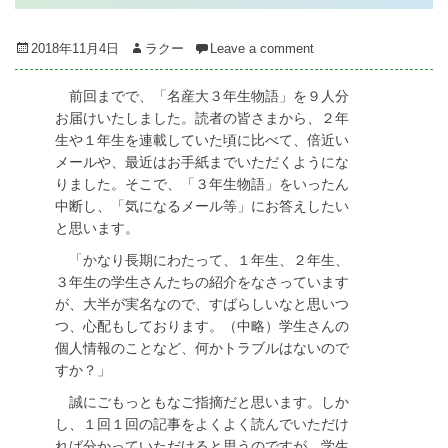
Posted
Author
2018年11月4日
ラクー
Leave a comment
on
前回までで、「名産大３年生物語」を９人分
お届けいたしました。読者の皆さまから、２年
生や１年生を連載していた頃に比べて、倍近い
メールや、最近はお手紙までいただくようにな
りました。そこで、「３年生物語」をいったん
中断し、「気になるメール等」にお答えしたい
と思います。
「かなり長期にわたって、１年生、２年生、
３年生の学生さんたちの紹介をなさっています
が、大半が実名なので、すばらしいなと思いつ
つ、心配もしております。（中略）学生さんの
個人情報のことなど、何かトラブルはないので
すか？」
誠にごもっともなご指摘だと思います。しか
し、１回１回の記事をよくよく読んでいただけ
れば分かっていただけると思うのですが、学生