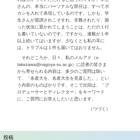
さんの、本当にパーソナルな部分は、すべてボ
カシを入れて表現しているのです。しかも、学
生さんが賞讃されこそすれ、非難されたり、困
った状況に置かれてしまうことは、ただの１行
も書いていないのです。ですから、連載が１年
以上続いてはいますが、少なくとも私の耳に
は、トラブルは１件も届いてはおりません。
それどころか、日々、私のメルアド（s-
takezawa@nagoya-su.ac.jp）に読者の皆さま
から寄せられる内容は、多少のご質問は除い
て、「名産大を、名産大生を見直した。」とい
う内容のものばかりです。そこで次回は、「プ
ロデューサーとディレクター」をキーワード
に、ご質問にお答えしたいと思います。
（つづく）
投稿