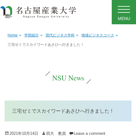
MENU
Home
»
学部紹介
»
現代ビジネス学科
»
地域ビジネスコース
»
三宅ゼミでスカイワードあさひへ行きました！
NSU News
三宅ゼミでスカイワードあさひへ行きました！
Posted
Author
2021年10月14日
四大 教員
Leave a comment