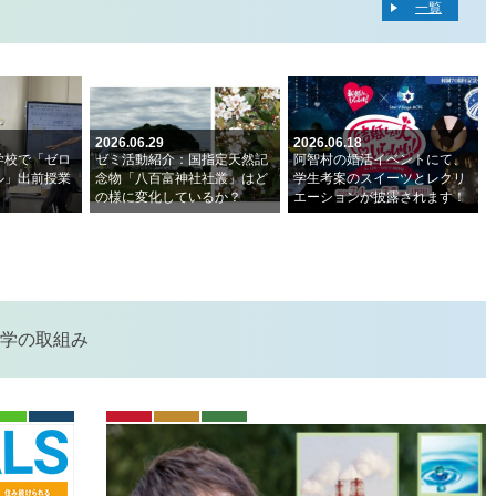
一覧
2026.06.29
2026.06.18
学校で「ゼロ
ゼミ活動紹介：国指定天然記
阿智村の婚活イベントにて、
ル」出前授業
念物「八百富神社社叢」はど
学生考案のスイーツとレクリ
の様に変化しているか？
エーションが披露されます！
大学の取組み