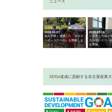
ニュース
2026.08.03
2026.07.16
長久手市と連携した「ゼロカ
一宮市立丹陽小
ーボンスクール」を開催しま
カーボンスクー
した！
を実施
SDGs達成に貢献する名古屋産業